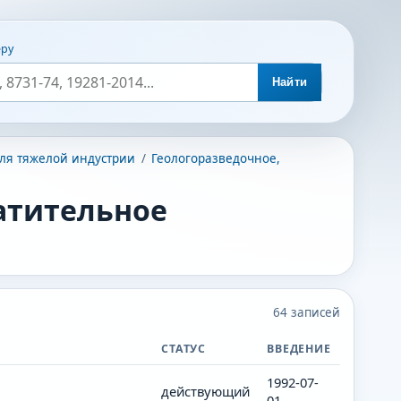
еру
Найти
ля тяжелой индустрии
/
Геологоразведочное,
гатительное
64
записей
СТАТУС
ВВЕДЕНИЕ
1992-07-
действующий
01