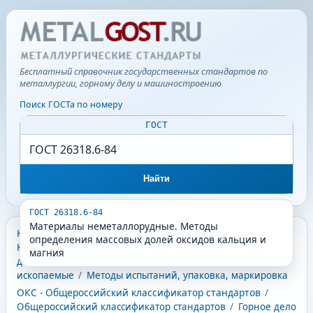
Бесплатный справочник государственных стандартов по
металлургии, горному делу и машиностроению
Поиск ГОСТа по номеру
ГОСТ
Найти
ГОСТ 26318.6-84
Материалы неметаллорудные. Методы
КГС - Классификатор государственных стандартов
/
определения массовых долей оксидов кальция и
Классификатор государственных стандартов
/
Горное
магния
дело. Полезные ископаемые
/
Прочие неметаллические
ископаемые
/
Методы испытаний, упаковка, маркировка
ОКС - Общероссийский классификатор стандартов
/
Общероссийский классификатор стандартов
/
Горное дело