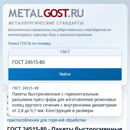
Бесплатный справочник государственных стандартов по
металлургии, горному делу и машиностроению
Поиск ГОСТа по номеру
ГОСТ
Найти
ГОСТ 24515-80
Пакеты быстросменные с горизонтальным
КГС - Классификатор государственных стандартов
/
разъемом пресс-форм для изготовления резиновых
Классификатор государственных стандартов
/
Машины,
колец круглого сечения с внутренними диаметрами
оборудование и инструмент
/
Инструмент
от 2,8 до 9,7 мм. Конструкция и размеры
промышленный и приспособления
/
Инструмент и
приспособления для горячей обработки
ГОСТ 24515-80
-
Пакеты быстросменные