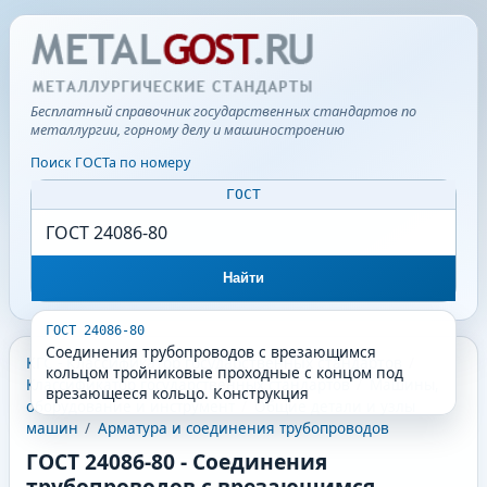
Бесплатный справочник государственных стандартов по
металлургии, горному делу и машиностроению
Поиск ГОСТа по номеру
ГОСТ
Найти
ГОСТ 24086-80
Соединения трубопроводов с врезающимся
КГС - Классификатор государственных стандартов
/
кольцом тройниковые проходные с концом под
Классификатор государственных стандартов
/
Машины,
врезающееся кольцо. Конструкция
оборудование и инструмент
/
Общие детали и узлы
машин
/
Арматура и соединения трубопроводов
ГОСТ 24086-80
-
Соединения
трубопроводов с врезающимся