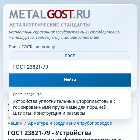
Бесплатный справочник государственных стандартов по
металлургии, горному делу и машиностроению
Поиск ГОСТа по номеру
ГОСТ
Найти
ГОСТ 23821-79
Устройства уплотнительные фторопластовые с
КГС - Классификатор государственных стандартов
/
гофрированными пружинами для поршней.
Классификатор государственных стандартов
/
Машины,
Штифты. Конструкция и размеры
оборудование и инструмент
/
Общие детали и узлы
машин
/
Арматура и соединения трубопроводов
ГОСТ 23821-79
-
Устройства
уплотнительные фторопластовые с