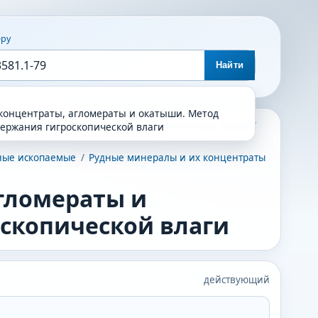
еру
Найти
концентраты, агломераты и окатыши. Метод
ые ископаемые
/
Металлические ископаемые (руды)
/
ержания гигроскопической влаги
зные ископаемые
/
Рудные минералы и их концентраты
гломераты и
скопической влаги
действующий