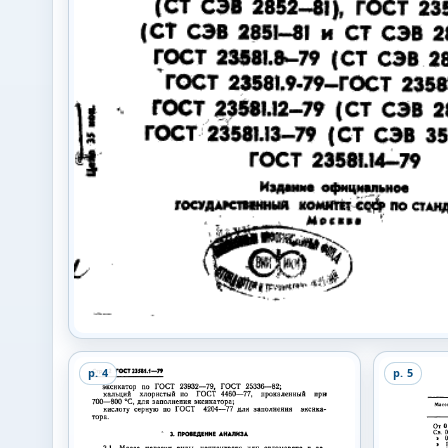
p.
4
p.
5