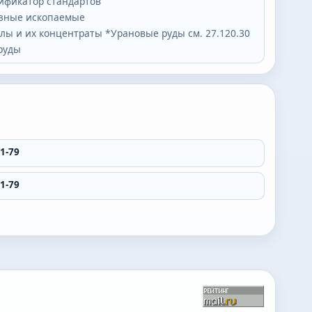
ификатор стандартов
езные ископаемые
ы и их концентраты *Урановые руды см. 27.120.30
руды
1-79
1-79