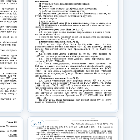
p.
11