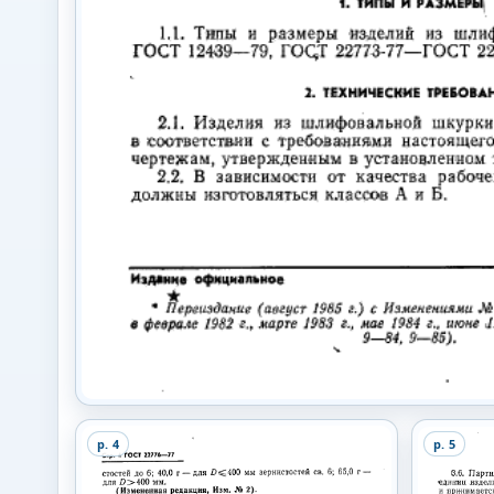
p.
4
p.
5