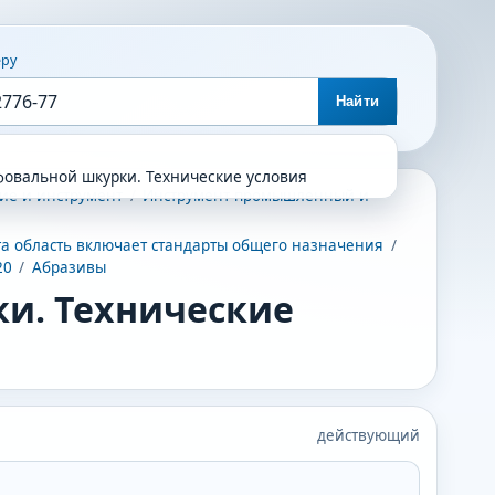
еру
Найти
овальной шкурки. Технические условия
ие и инструмент
/
Инструмент промышленный и
а область включает стандарты общего назначения
/
20
/
Абразивы
и. Технические
действующий