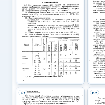
p.
8
p.
9