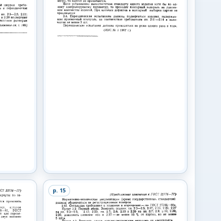
p.
15