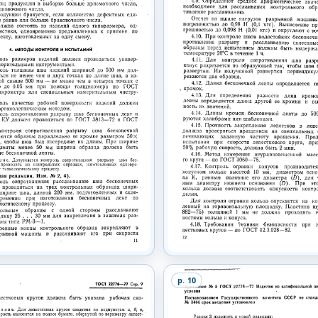
p.
10