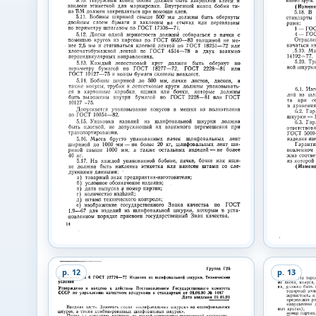
p.
12
p.
13