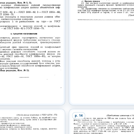
p.
14