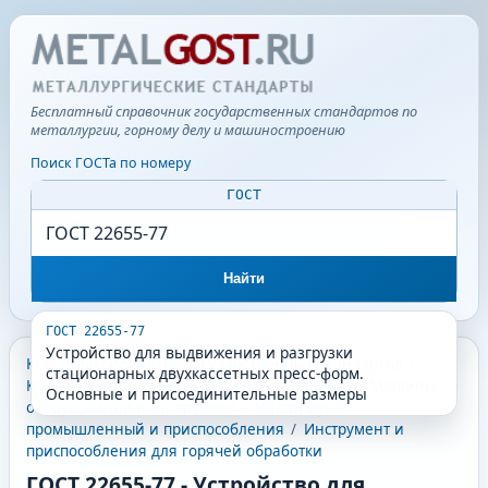
Бесплатный справочник государственных стандартов по
металлургии, горному делу и машиностроению
Поиск ГОСТа по номеру
ГОСТ
Найти
ГОСТ 22655-77
Устройство для выдвижения и разгрузки
КГС - Классификатор государственных стандартов
/
стационарных двухкассетных пресс-форм.
Классификатор государственных стандартов
/
Машины,
Основные и присоединительные размеры
оборудование и инструмент
/
Инструмент
промышленный и приспособления
/
Инструмент и
приспособления для горячей обработки
ГОСТ 22655-77
-
Устройство для