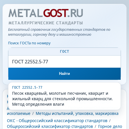
Бесплатный справочник государственных стандартов по
металлургии, горному делу и машиностроению
Поиск ГОСТа по номеру
ГОСТ
Найти
ГОСТ 22552.5-77
Песок кварцевый, молотые песчаник, кварцит и
КГС - Классификатор государственных стандартов
/
жильный кварц для стекольной промышленности.
Классификатор государственных стандартов
/
Горное
Метод определения влаги
дело. Полезные ископаемые
/
Прочие неметаллические
ископаемые
/
Методы испытаний, упаковка, маркировка
ОКС - Общероссийский классификатор стандартов
/
Общероссийский классификатор стандартов
/
Горное дело