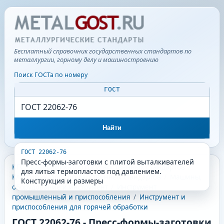
Бесплатный справочник государственных стандартов по
металлургии, горному делу и машиностроению
Поиск ГОСТа по номеру
ГОСТ
Найти
ГОСТ 22062-76
Пресс-формы-заготовки с плитой выталкивателей
КГС - Классификатор государственных стандартов
/
для литья термопластов под давлением.
Классификатор государственных стандартов
/
Машины,
Конструкция и размеры
оборудование и инструмент
/
Инструмент
промышленный и приспособления
/
Инструмент и
приспособления для горячей обработки
ГОСТ 22062-76
-
Пресс-формы-заготовки