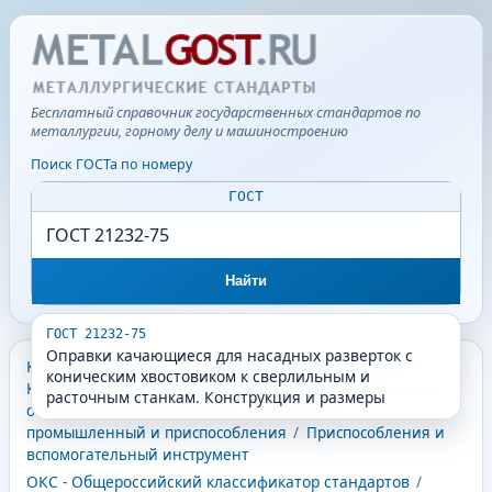
Бесплатный справочник государственных стандартов по
металлургии, горному делу и машиностроению
Поиск ГОСТа по номеру
ГОСТ
Найти
ГОСТ 21232-75
Оправки качающиеся для насадных разверток с
КГС - Классификатор государственных стандартов
/
коническим хвостовиком к сверлильным и
Классификатор государственных стандартов
/
Машины,
расточным станкам. Конструкция и размеры
оборудование и инструмент
/
Инструмент
промышленный и приспособления
/
Приспособления и
вспомогательный инструмент
ОКС - Общероссийский классификатор стандартов
/