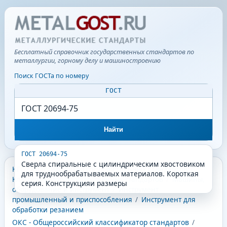
Бесплатный справочник государственных стандартов по
металлургии, горному делу и машиностроению
Поиск ГОСТа по номеру
ГОСТ
Найти
ГОСТ 20694-75
Сверла спиральные с цилиндрическим хвостовиком
КГС - Классификатор государственных стандартов
/
для труднообрабатываемых материалов. Короткая
Классификатор государственных стандартов
/
Машины,
серия. Конструкцияи размеры
оборудование и инструмент
/
Инструмент
промышленный и приспособления
/
Инструмент для
обработки резанием
ОКС - Общероссийский классификатор стандартов
/