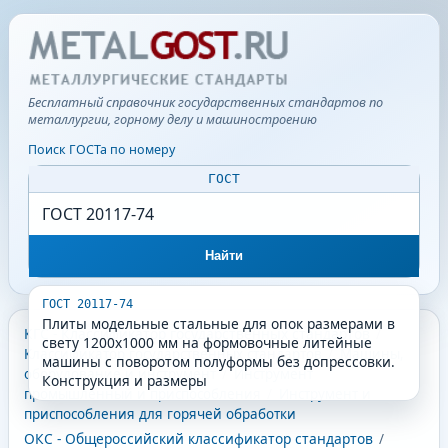
Бесплатный справочник государственных стандартов по
металлургии, горному делу и машиностроению
Поиск ГОСТа по номеру
ГОСТ
Найти
ГОСТ 20117-74
Плиты модельные стальные для опок размерами в
КГС - Классификатор государственных стандартов
/
свету 1200х1000 мм на формовочные литейные
Классификатор государственных стандартов
/
Машины,
машины с поворотом полуформы без допрессовки.
оборудование и инструмент
/
Инструмент
Конструкция и размеры
промышленный и приспособления
/
Инструмент и
приспособления для горячей обработки
ОКС - Общероссийский классификатор стандартов
/