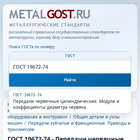
Бесплатный справочник государственных стандартов по
металлургии, горному делу и машиностроению
Поиск ГОСТа по номеру
ГОСТ
Найти
ГОСТ 19672-74
Передачи червячные цилиндрические. Модули и
КГС - Классификатор государственных стандартов
/
коэффициенты диаметра червяка
Классификатор государственных стандартов
/
Машины,
оборудование и инструмент
/
Общие детали и узлы
машин
/
Передачи зубчатые и фрикционные. Приводы и
трансмиссии
ГОСТ 19672-74
-
Передачи червячные