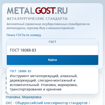
Бесплатный справочник государственных стандартов по
металлургии, горному делу и машиностроению
Поиск ГОСТа по номеру
ГОСТ
Найти
ГОСТ 18088-83
Инструмент металлорежущий, алмазный,
КГС - Классификатор государственных стандартов
/
дереворежущий, слесарно-монтажный и
Классификатор государственных стандартов
/
Машины,
вспомогательный. Упаковка, маркировка,
оборудование и инструмент
/
Инструмент
транспортирование и хранение
промышленный и приспособления
/
Методы испытаний.
Упаковка. Маркировка
ОКС - Общероссийский классификатор стандартов
/