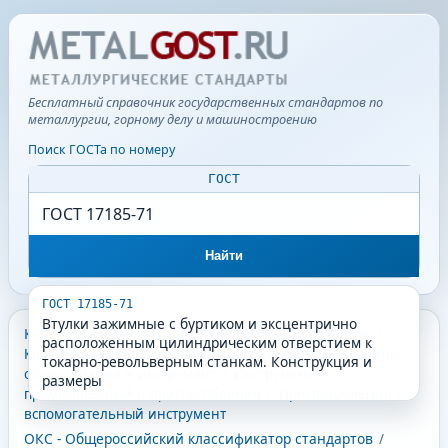
Бесплатный справочник государственных стандартов по
металлургии, горному делу и машиностроению
Поиск ГОСТа по номеру
ГОСТ
Найти
ГОСТ 17185-71
Втулки зажимные с буртиком и эксцентрично
КГС - Классификатор государственных стандартов
/
расположенным цилиндрическим отверстием к
Классификатор государственных стандартов
/
Машины,
токарно-револьверным станкам. Конструкция и
оборудование и инструмент
/
Инструмент
размеры
промышленный и приспособления
/
Приспособления и
вспомогательный инструмент
ОКС - Общероссийский классификатор стандартов
/