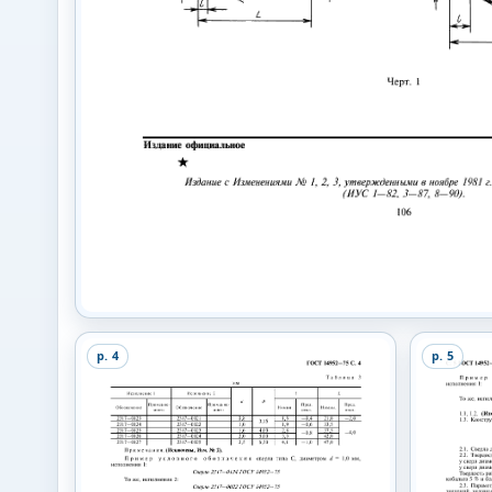
p.
4
p.
5