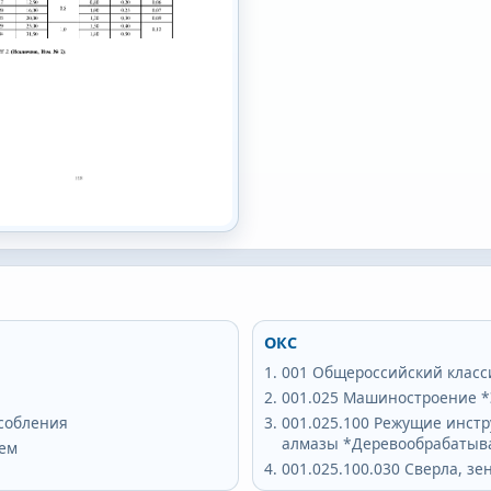
ОКС
001
Общероссийский класс
001.025
Машиностроение *Э
собления
001.025.100
Режущие инстр
алмазы *Деревообрабатыва
ием
001.025.100.030
Сверла, зе