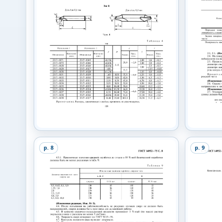
p.
8
p.
9