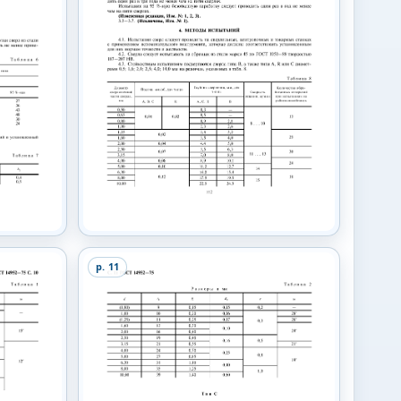
p.
11