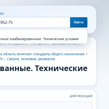
еру
Найти
очные комбинированные. Технические условия
ие и инструмент
/
Инструмент промышленный и
а область включает стандарты общего назначения
/
20
/
Сверла, зенковки, развертки
ванные. Технические
действующий