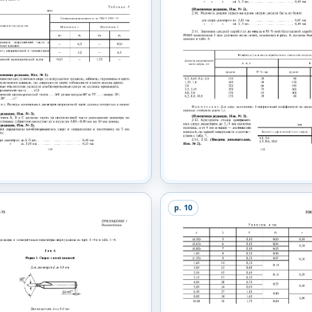
p.
10