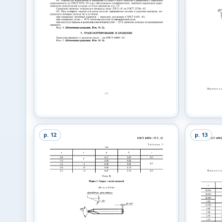
p.
12
p.
13