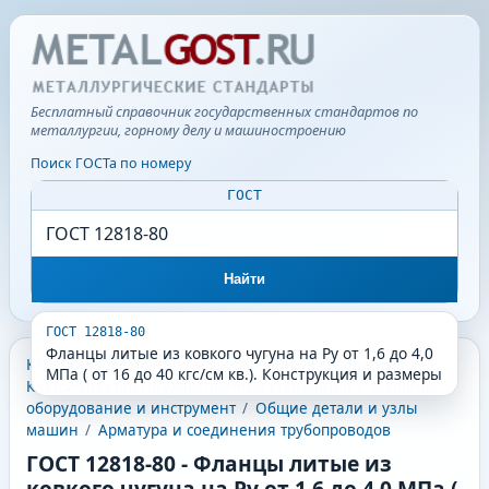
Бесплатный справочник государственных стандартов по
металлургии, горному делу и машиностроению
Поиск ГОСТа по номеру
ГОСТ
Найти
ГОСТ 12818-80
Фланцы литые из ковкого чугуна на Ру от 1,6 до 4,0
КГС - Классификатор государственных стандартов
/
МПа ( от 16 до 40 кгс/см кв.). Конструкция и размеры
Классификатор государственных стандартов
/
Машины,
оборудование и инструмент
/
Общие детали и узлы
машин
/
Арматура и соединения трубопроводов
ГОСТ 12818-80
-
Фланцы литые из
ковкого чугуна на Ру от 1,6 до 4,0 МПа (