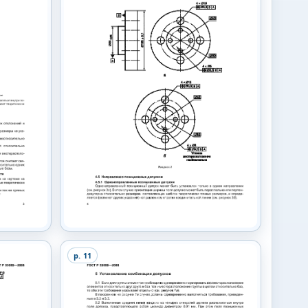
p.
11