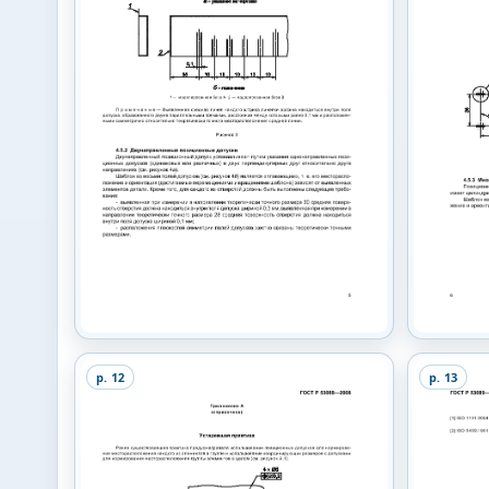
p.
12
p.
13