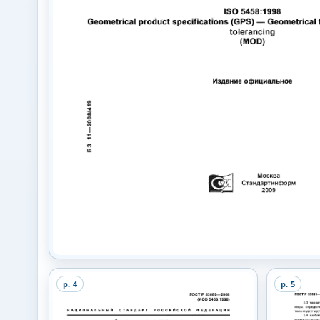
p.
4
p.
5