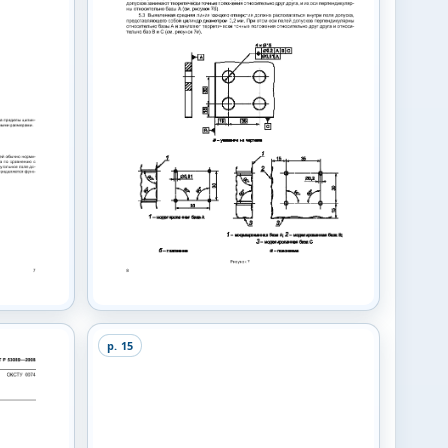
p.
15