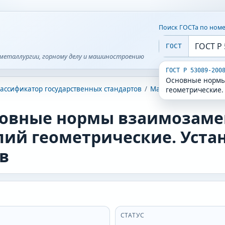
Поиск ГОСТа по ном
ГОСТ
металлургии, горному делу и машиностроению
ГОСТ Р 53089-200
Основные нормы
ассификатор государственных стандартов
/
Машины, оборудован
геометрические.
овные нормы взаимозаме
лий геометрические. Уста
в
СТАТУС