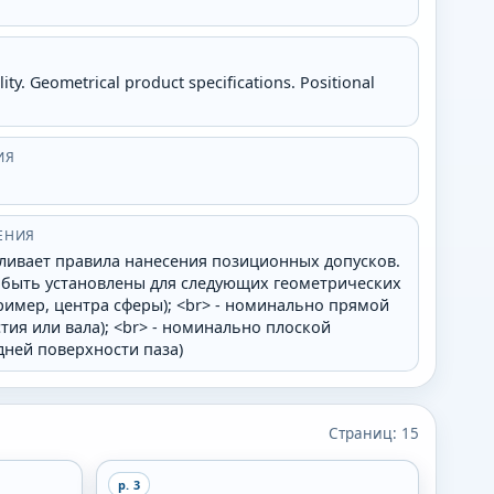
ity. Geometrical product specifications. Positional
ИЯ
ЕНИЯ
ливает правила нанесения позиционных допусков.
 быть установлены для следующих геометрических
пример, центра сферы); <br> - номинально прямой
тия или вала); <br> - номинально плоской
дней поверхности паза)
Страниц:
15
p.
3