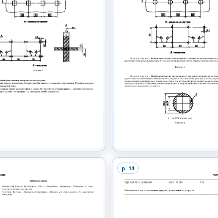
p.
14