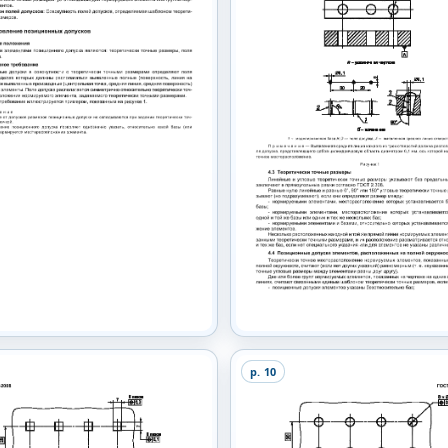
p.
10