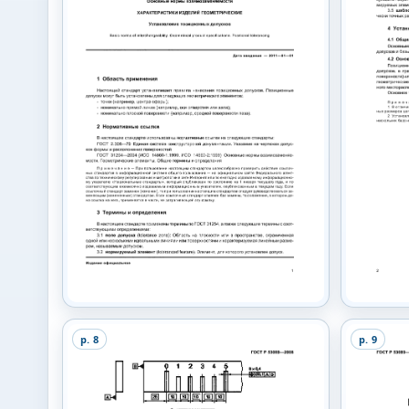
p.
8
p.
9