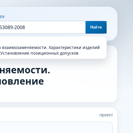
еру
Найти
8
 взаимозаменяемости. Характеристики изделий
ие и инструмент
/
Общие детали и узлы машин
/
 Установление позиционных допусков
няемости.
новление
проект