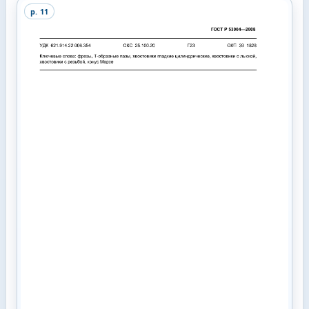
p.
11