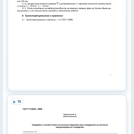
p.
10