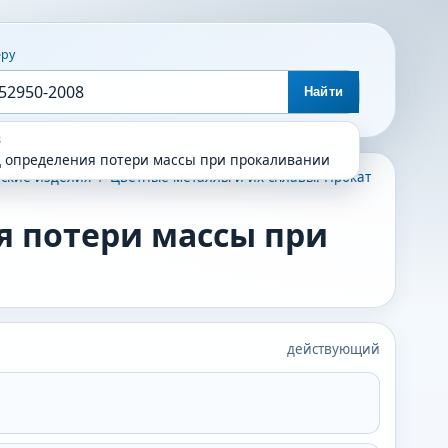
еру
Найти
8
д определения потери массы при прокаливании
ские изделия
/
Цветные металлы и их сплавы. Прокат
я потери массы при
действующий