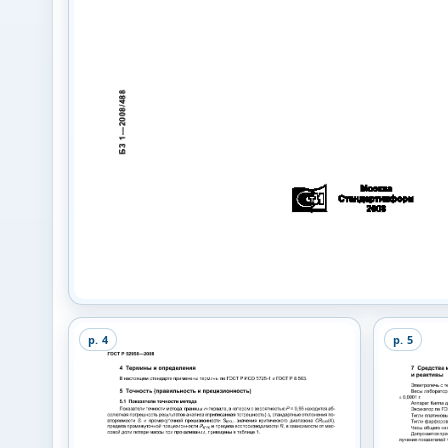
p.
4
p.
5