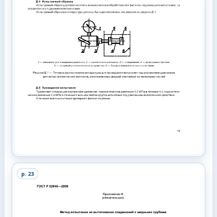
p.
23