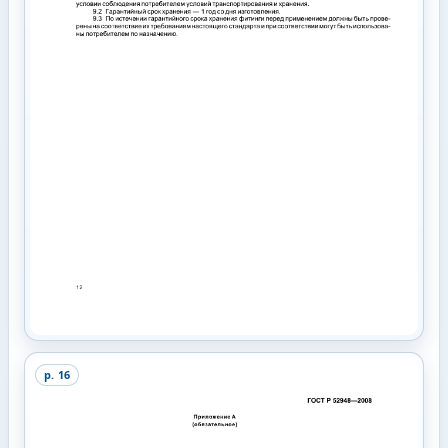
p.
16