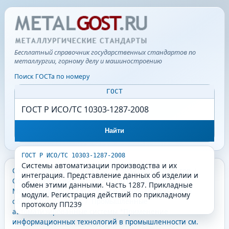
Бесплатный справочник государственных стандартов по
металлургии, горному делу и машиностроению
Поиск ГОСТа по номеру
ГОСТ
Найти
ГОСТ Р ИСО/ТС 10303-1287-2008
Системы автоматизации производства и их
ОКС - Общероссийский классификатор стандартов
/
интеграция. Представление данных об изделии и
Общероссийский классификатор стандартов
/
обмен этими данными. Часть 1287. Прикладные
Машиностроение *Эта область включает стандарты
модули. Регистрация действий по прикладному
общего назначения
/
Промышленные
протоколу ПП239
автоматизированные системы *Применение
информационных технологий в промышленности см.